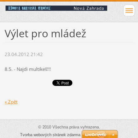
Výlet pro mládež
23.04.2012 21:42
8.5. - Najdi multikeš!!!
« Zpět
© 2010 Všechna práva vyhrazena.
Tvorba webových stránek zdarma